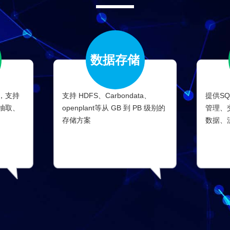
数据存储
，支持
支持 HDFS、Carbondata、
提供S
抽取、
openplant等从 GB 到 PB 级别的
管理、
存储方案
数据、