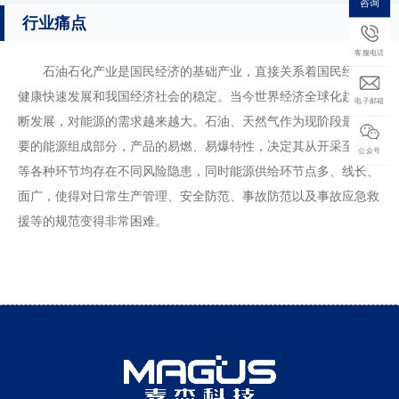
咨询
行业痛点
客服电话
石油石化产业是国民经济的基础产业，直接关系着国民经济的
健康快速发展和我国经济社会的稳定。当今世界经济全球化趋势不
电子邮箱
断发展，对能源的需求越来越大。石油、天然气作为现阶段最为重
要的能源组成部分，产品的易燃、易爆特性，决定其从开采至销售
公众号
等各种环节均存在不同风险隐患，同时能源供给环节点多、线长、
面广，使得对日常生产管理、安全防范、事故防范以及事故应急救
援等的规范变得非常困难。