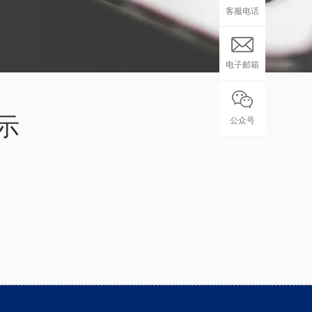
客服电话
电子邮箱
示
公众号